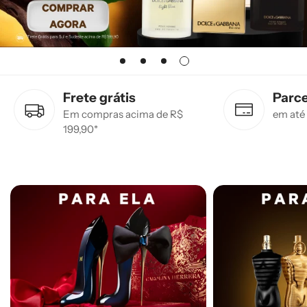
Frete grátis
Parc
Em compras acima de R$
em até
199,90*