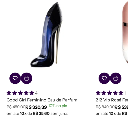
4
1
Good Girl Feminino Eau de Parfum
212 Vip Rosé F
-10% no pix
R$ 320,39
R$ 53
R$ 489,00
R$ 849,00
Preço
Preço
Preço
Preço
em até
10x
de
R$ 35,60
sem juros
em até
10x
de
R$
regular
de
regular
de
venda
venda