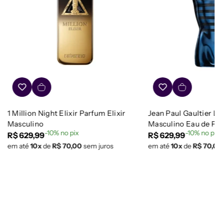
1 Million Night Elixir Parfum Elixir
Jean Paul Gaultier L
Masculino
Masculino Eau de 
-10% no pix
-10% no pi
Preço
R$ 629,99
Preço
R$ 629,99
em até
10x
de
R$ 70,00
sem juros
em até
10x
de
R$ 70,
regular
regular