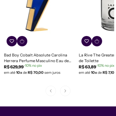
Bad Boy Cobalt Absolute Carolina
La Rive The Greate
Herrera Perfume Masculino Eau de
de Toilette
-10% no pix
-10% no pix
Parfum
Preço
R$ 629,99
Preço
R$ 63,89
em até
10x
de
R$ 70,00
sem juros
em até
10x
de
R$ 7,10
regular
regular