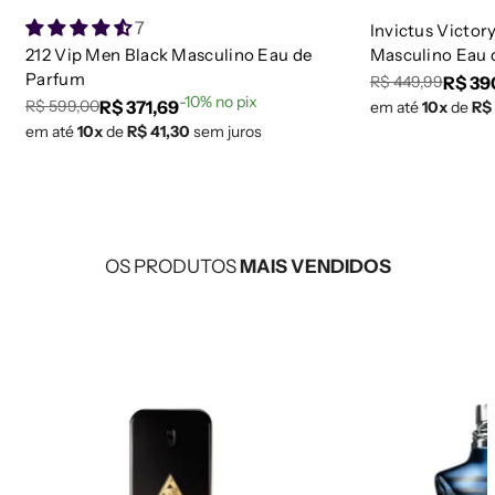
7
Invictus Victor
212 Vip Men Black Masculino Eau de
Masculino Eau 
Parfum
R$ 39
R$ 449,99
Preço
Preço
-10% no pix
R$ 371,69
R$ 599,00
em até
10x
de
R$
Preço
Preço
regular
de
em até
10x
de
R$ 41,30
sem juros
regular
de
venda
venda
OS PRODUTOS
MAIS VENDIDOS