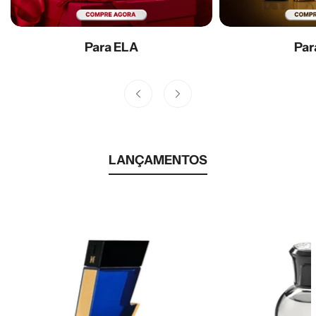
Para ELA
Par
LANÇAMENTOS