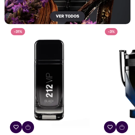
-31%
-3%
Confirm your age
Are you 18 years old or older?
No, I'm not
Yes, I am