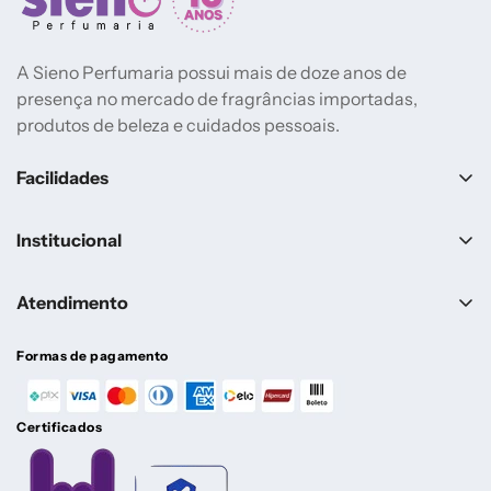
A Sieno Perfumaria possui mais de doze anos de
presença no mercado de fragrâncias importadas,
produtos de beleza e cuidados pessoais.
Facilidades
Lançamentos
Institucional
Mais vendidos
Sobre a Sieno
Marcas
Atendimento
Contato
Perfumes Femininos
Central de Ajuda
Pagamento e Cancelamento
Formas de pagamento
Perfumes Masculinos
Entrega
Atendimento
Perfumes Árabes
Certificados
Política de reembolso
(24) 98822-5399
Até R$299
Política de frete
De Segunda a Sexta, das 09h às 16h. Exceto feriados.