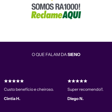
O QUE FALAM DA
SIENO
to benefício e cheiroso.
Super recomendo!!.
tia H.
Diego N.