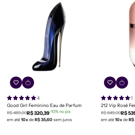
4
1
Good Girl Feminino Eau de Parfum
212 Vip Rosé F
-10% no pix
R$ 320,39
R$ 53
R$ 489,00
R$ 849,00
Preço
Preço
Preço
Preço
em até
10x
de
R$ 35,60
sem juros
em até
10x
de
R$
regular
de
regular
de
venda
venda