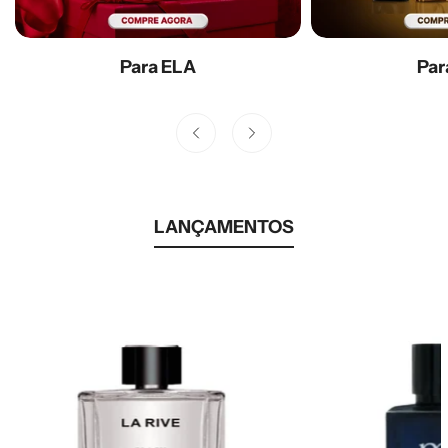
Para ELA
Par
LANÇAMENTOS