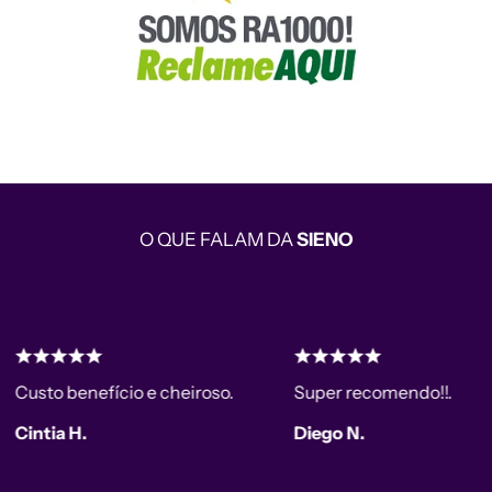
O QUE FALAM DA
SIENO
to benefício e cheiroso.
Super recomendo!!.
tia H.
Diego N.