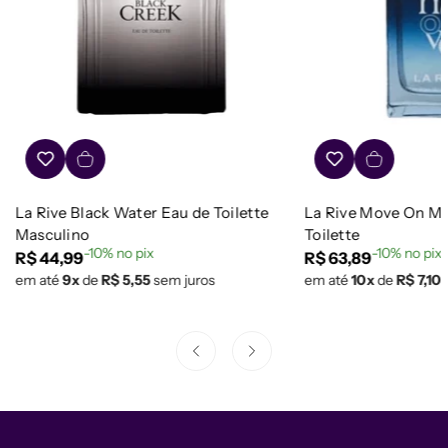
La Rive Black Water Eau de Toilette
La Rive Move On Ma
Masculino
Toilette
-10% no pix
-10% no pix
Preço
R$ 44,99
Preço
R$ 63,89
em até
9x
de
R$ 5,55
sem juros
em até
10x
de
R$ 7,10
regular
regular