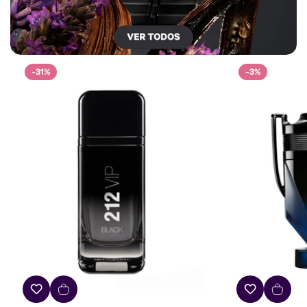
-31%
-3%
Confirm your age
Are you 18 years old or older?
No, I'm not
Yes, I am