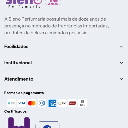
A Sieno Perfumaria possui mais de doze anos de
presença no mercado de fragrâncias importadas,
produtos de beleza e cuidados pessoais.
Facilidades
Lançamentos
Institucional
Mais vendidos
Sobre a Sieno
Marcas
Atendimento
Contato
Perfumes Femininos
Central de Ajuda
Pagamento e Cancelamento
Formas de pagamento
Perfumes Masculinos
Entrega
Atendimento
Perfumes Árabes
Certificados
Política de reembolso
(24) 98822-5399
Até R$299
Política de frete
De Segunda a Sexta, das 09h às 16h. Exceto feriados.