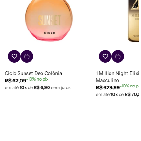
Ciclo Sunset Deo Colônia
1 Million Night Elixi
-10% no pix
Masculino
Preço
R$ 62,09
-10% no pi
Preço
R$ 629,99
em até
10x
de
R$ 6,90
sem juros
regular
em até
10x
de
R$ 70,
regular