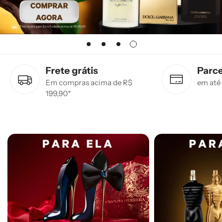
Frete grátis
Parc
Em compras acima de R$
em até
199,90*