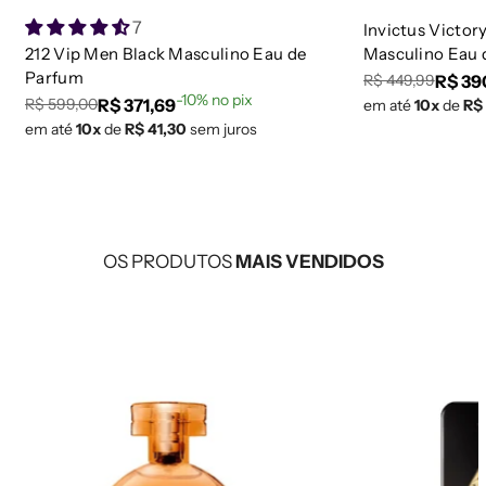
7
Invictus Victor
212 Vip Men Black Masculino Eau de
Masculino Eau 
Parfum
R$ 39
R$ 449,99
Preço
Preço
-10% no pix
R$ 371,69
R$ 599,00
em até
10x
de
R$
Preço
Preço
regular
de
em até
10x
de
R$ 41,30
sem juros
regular
de
venda
venda
OS PRODUTOS
MAIS VENDIDOS