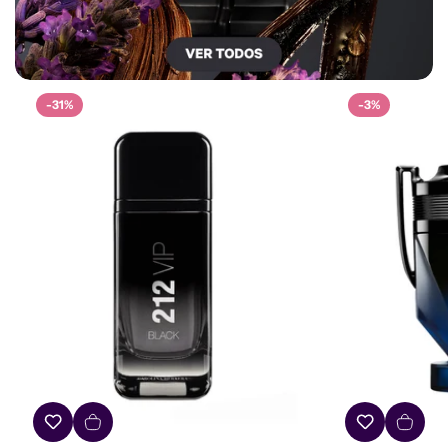
-31%
-3%
Confirm your age
Are you 18 years old or older?
No, I'm not
Yes, I am