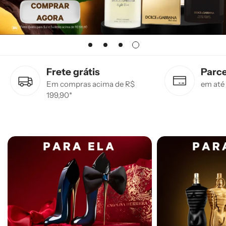
Frete grátis
Parc
Em compras acima de R$
em até
199,90*