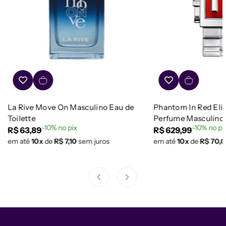
La Rive Move On Masculino Eau de
Phantom In Red Eli
Toilette
Perfume Masculino
-10% no pix
-10% no pi
Preço
R$ 63,89
Preço
R$ 629,99
em até
10x
de
R$ 7,10
sem juros
em até
10x
de
R$ 70,
regular
regular