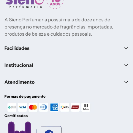
A Sieno Perfumaria possui mais de doze anos de
presença no mercado de fragrâncias importadas,
produtos de beleza e cuidados pessoais.
Facilidades
Lançamentos
Institucional
Mais vendidos
Sobre a Sieno
Marcas
Atendimento
Contato
Perfumes Femininos
Central de Ajuda
Pagamento e Cancelamento
Formas de pagamento
Perfumes Masculinos
Entrega
Atendimento
Perfumes Árabes
Certificados
Política de reembolso
(24) 98822-5399
Até R$299
Política de frete
De Segunda a Sexta, das 09h às 16h. Exceto feriados.