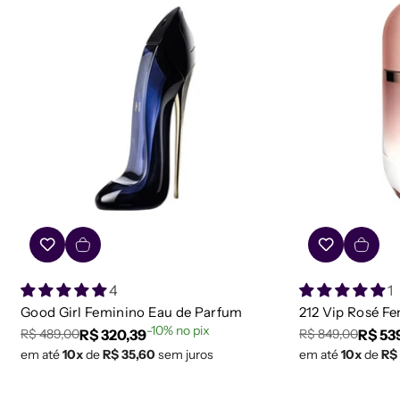
4
1
Good Girl Feminino Eau de Parfum
212 Vip Rosé F
-10% no pix
R$ 320,39
R$ 53
R$ 489,00
R$ 849,00
Preço
Preço
Preço
Preço
em até
10x
de
R$ 35,60
sem juros
em até
10x
de
R$
regular
de
regular
de
venda
venda