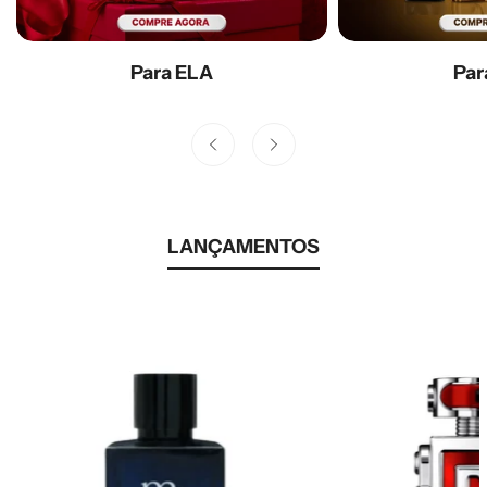
Para ELA
Par
LANÇAMENTOS