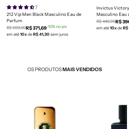
7
Invictus Victor
212 Vip Men Black Masculino Eau de
Masculino Eau 
Parfum
R$ 39
R$ 449,99
Preço
Preço
-10% no pix
R$ 371,69
R$ 599,00
em até
10x
de
R$
Preço
Preço
regular
de
em até
10x
de
R$ 41,30
sem juros
regular
de
venda
venda
OS PRODUTOS
MAIS VENDIDOS