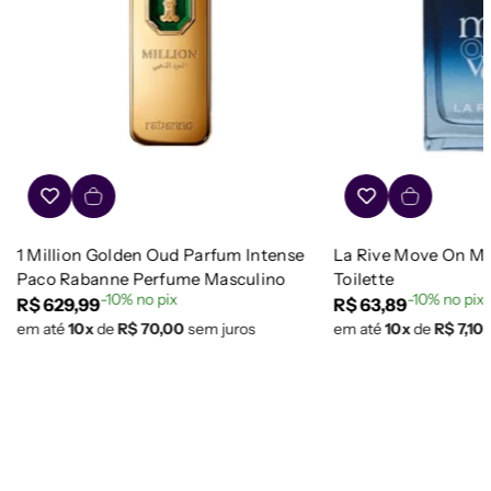
1 Million Golden Oud Parfum Intense
La Rive Move On Ma
Paco Rabanne Perfume Masculino
Toilette
-10% no pix
-10% no pix
Preço
R$ 629,99
Preço
R$ 63,89
em até
10x
de
R$ 70,00
sem juros
em até
10x
de
R$ 7,10
regular
regular